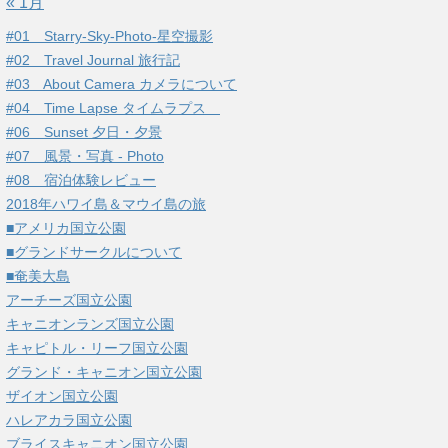
« 1月
#01 Starry-Sky-Photo-星空撮影
#02 Travel Journal 旅行記
#03 About Camera カメラについて
#04 Time Lapse タイムラプス
#06 Sunset 夕日・夕景
#07 風景・写真 - Photo
#08 宿泊体験レビュー
2018年ハワイ島＆マウイ島の旅
■アメリカ国立公園
■グランドサークルについて
■奄美大島
アーチーズ国立公園
キャニオンランズ国立公園
キャピトル・リーフ国立公園
グランド・キャニオン国立公園
ザイオン国立公園
ハレアカラ国立公園
ブライスキャニオン国立公園