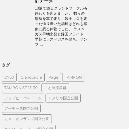
計データ
13泊で巡るグランドサークルも
終わりを迎えました。 数々の
場所を車で走り、数千キロを走
った辿り着いた場所はどれも印
象に残る体験でした。 ラスベ
ガス早朝出発と帰国フライト
早朝にラスベガスを発ち、サン
フ ...
タグ
D750
Grandcircle
Page
TAMRON
TAMRON SP 15-30
こと座流星群
アップヒーバルドーム
アメリカ国立公園
アーチーズ国立公園
キャニオンランズ国立公園