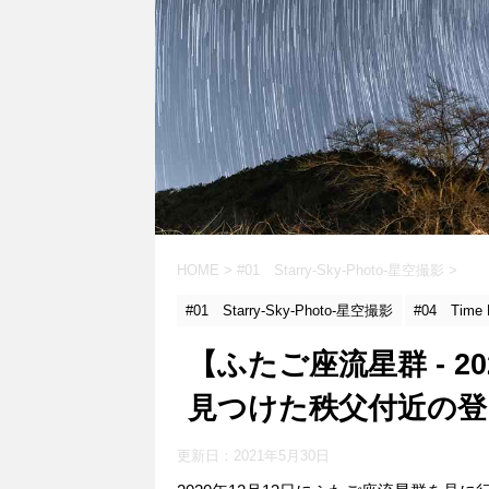
HOME
>
#01 Starry-Sky-Photo-星空撮影
>
#01 Starry-Sky-Photo-星空撮影
#04 Tim
【ふたご座流星群 - 
見つけた秩父付近の登
更新日：
2021年5月30日