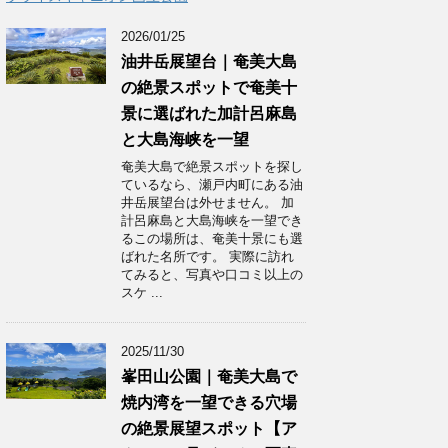
2026/01/25
油井岳展望台｜奄美大島
の絶景スポットで奄美十
景に選ばれた加計呂麻島
と大島海峡を一望
奄美大島で絶景スポットを探し
ているなら、瀬戸内町にある油
井岳展望台は外せません。 加
計呂麻島と大島海峡を一望でき
るこの場所は、奄美十景にも選
ばれた名所です。 実際に訪れ
てみると、写真や口コミ以上の
スケ ...
2025/11/30
峯田山公園｜奄美大島で
焼内湾を一望できる穴場
の絶景展望スポット【ア