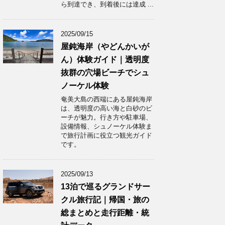
ら到達でき、到着後には達成 ...
2025/09/15
屋鈍海岸（やどんかいが
ん）体験ガイド｜透明度
抜群の穴場ビーチでシュ
ノーケル体験
奄美大島の西端にある屋鈍海岸
は、透明度の高い海と白砂のビ
ーチが魅力。行き方や駐車場、
設備情報、シュノーケル体験ま
で旅行計画に役立つ観光ガイド
です。
2025/09/13
13泊で巡るグランドサー
クル旅行記｜帰国・旅の
総まとめと走行距離・統