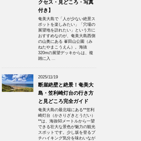
クセス・見どころ・写真
付き】
奄美大島で「人が少ない絶景ス
ポットを楽しみたい」「穴場の
展望地を訪れたい」という方に
おすすめなのが、奄美大島西側
の山奥にある 峯田山公園（み
ねたやまこうえん）。海抜
320mの展望デッキからは、複
雑に入 ...
2025/11/19
断崖絶壁と絶景！奄美大
島・笠利崎灯台の行き方
と見どころ完全ガイド
奄美大島の最北端にある**笠利
崎灯台（かさりざきとうだい）
**は、海抜60メートルから一望
できる壮大な景色が魅力の観光
スポットです。少し坂を登るプ
チハイキング気分を味わいなが