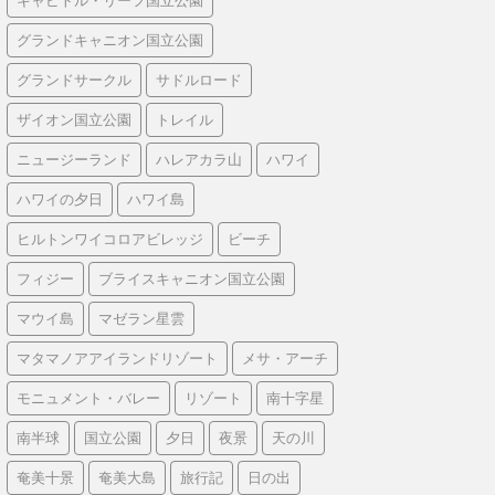
キャピトル・リーフ国立公園
グランドキャニオン国立公園
グランドサークル
サドルロード
ザイオン国立公園
トレイル
ニュージーランド
ハレアカラ山
ハワイ
ハワイの夕日
ハワイ島
ヒルトンワイコロアビレッジ
ビーチ
フィジー
ブライスキャニオン国立公園
マウイ島
マゼラン星雲
マタマノアアイランドリゾート
メサ・アーチ
モニュメント・バレー
リゾート
南十字星
南半球
国立公園
夕日
夜景
天の川
奄美十景
奄美大島
旅行記
日の出