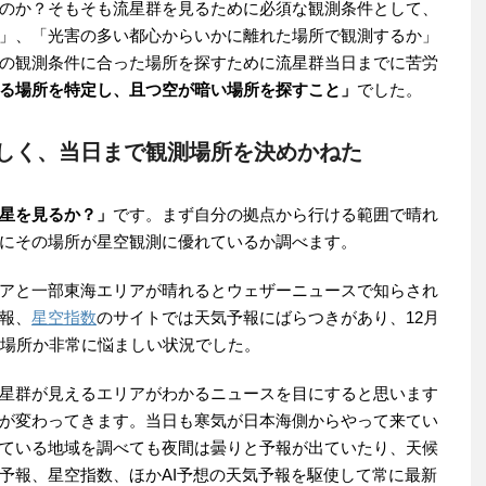
のか？そもそも流星群を見るために必須な観測条件として、
」、「光害の多い都心からいかに離れた場所で観測するか」
の観測条件に合った場所を探すために流星群当日までに苦労
る場所を特定し、且つ空が暗い場所を探すこと」
でした。
しく、当日まで観測場所を決めかねた
星を見るか？」
です。まず自分の拠点から行ける範囲で晴れ
にその場所が星空観測に優れているか調べます。
アと一部東海エリアが晴れるとウェザーニュースで知らされ
報、
星空指数
のサイトでは天気予報にばらつきがあり、12月
な場所か非常に悩ましい状況でした。
星群が見えるエリアがわかるニュースを目にすると思います
が変わってきます。当日も寒気が日本海側からやって来てい
ている地域を調べても夜間は曇りと予報が出ていたり、天候
予報、星空指数、ほかAI予想の天気予報を駆使して常に最新