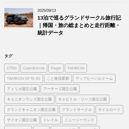
2025/09/13
13泊で巡るグランドサークル旅行記
｜帰国・旅の総まとめと走行距離・
統計データ
タグ
D750
Grandcircle
Page
TAMRON
TAMRON SP 15-30
こと座流星群
アップヒーバルドーム
アメリカ国立公園
アーチーズ国立公園
キャニオンランズ国立公園
キャピトル・リーフ国立公園
グランドキャニオン国立公園
グランドサークル
サドルロード
ザイオン国立公園
トレイル
ニュージーランド