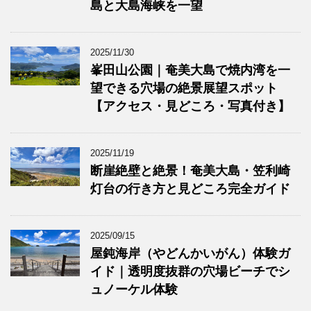
島と大島海峡を一望
2025/11/30
峯田山公園｜奄美大島で焼内湾を一
望できる穴場の絶景展望スポット
【アクセス・見どころ・写真付き】
2025/11/19
断崖絶壁と絶景！奄美大島・笠利崎
灯台の行き方と見どころ完全ガイド
2025/09/15
屋鈍海岸（やどんかいがん）体験ガ
イド｜透明度抜群の穴場ビーチでシ
ュノーケル体験