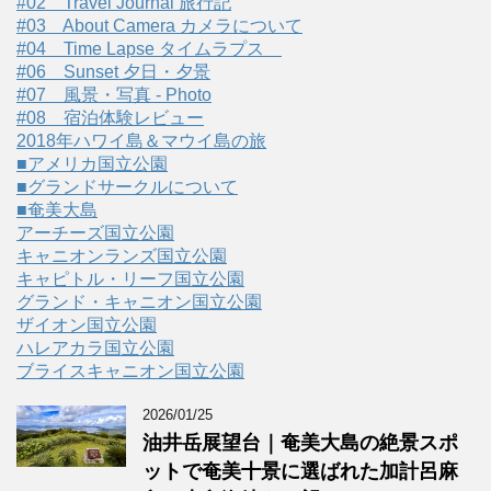
#02 Travel Journal 旅行記
#03 About Camera カメラについて
#04 Time Lapse タイムラプス
#06 Sunset 夕日・夕景
#07 風景・写真 - Photo
#08 宿泊体験レビュー
2018年ハワイ島＆マウイ島の旅
■アメリカ国立公園
■グランドサークルについて
■奄美大島
アーチーズ国立公園
キャニオンランズ国立公園
キャピトル・リーフ国立公園
グランド・キャニオン国立公園
ザイオン国立公園
ハレアカラ国立公園
ブライスキャニオン国立公園
2026/01/25
油井岳展望台｜奄美大島の絶景スポ
ットで奄美十景に選ばれた加計呂麻