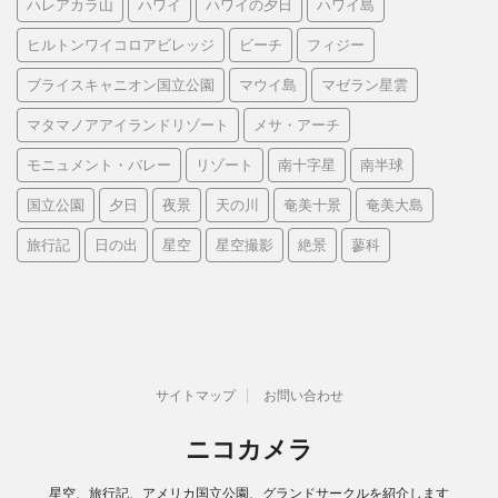
ハレアカラ山
ハワイ
ハワイの夕日
ハワイ島
ヒルトンワイコロアビレッジ
ビーチ
フィジー
ブライスキャニオン国立公園
マウイ島
マゼラン星雲
マタマノアアイランドリゾート
メサ・アーチ
モニュメント・バレー
リゾート
南十字星
南半球
国立公園
夕日
夜景
天の川
奄美十景
奄美大島
旅行記
日の出
星空
星空撮影
絶景
蓼科
サイトマップ
お問い合わせ
ニコカメラ
星空、旅行記、アメリカ国立公園、グランドサークルを紹介します