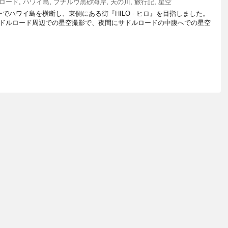
ロード
,
ハワイ島
,
プナルウ黒砂海岸
,
天の川
,
旅行記
,
星空
でハワイ島を横断し、東側にある街『HILO - ヒロ』を目指しました。
ドルロード周辺での星空撮影で、夜間にサドルロードの中腹へでの星空