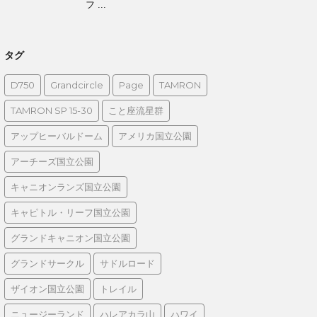
フ ...
タグ
D750
Grandcircle
Page
TAMRON
TAMRON SP 15-30
こと座流星群
アップヒーバルドーム
アメリカ国立公園
アーチーズ国立公園
キャニオンランズ国立公園
キャピトル・リーフ国立公園
グランドキャニオン国立公園
グランドサークル
サドルロード
ザイオン国立公園
トレイル
ニュージーランド
ハレアカラ山
ハワイ