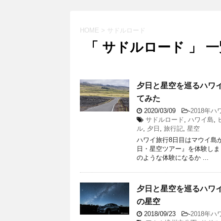
HOME
>
サドルロード
「 サドルロード 」 一
夕日と星空を巡るハワ
てみた
2020/03/09
-
2018年
サドルロード
,
ハワイ島
,
ル
,
夕日
,
旅行記
,
星空
ハワイ旅行8日目はマウイ島
日・星空ツアー』を体験しま
のような体験になるか ...
夕日と星空を巡るハワ
の星空
2018/09/23
-
2018年