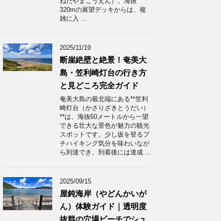
ねたやまこうえん）。海抜
320mの展望デッキからは、複
雑に入 ...
2025/11/19
断崖絶壁と絶景！奄美大
島・笠利崎灯台の行き方
と見どころ完全ガイド
奄美大島の最北端にある**笠利
崎灯台（かさりざきとうだい）
**は、海抜60メートルから一望
できる壮大な景色が魅力の観光
スポットです。少し坂を登るプ
チハイキング気分を味わいなが
ら到達でき、到着後には達成 ...
2025/09/15
屋鈍海岸（やどんかいが
ん）体験ガイド｜透明度
抜群の穴場ビーチでシュ