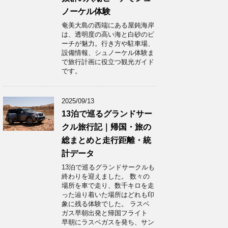
ノーケル体験
奄美大島の西端にある屋鈍海岸
は、透明度の高い海と白砂のビ
ーチが魅力。行き方や駐車場、
設備情報、シュノーケル体験ま
で旅行計画に役立つ観光ガイド
です。
2025/09/13
13泊で巡るグランドサー
クル旅行記｜帰国・旅の
総まとめと走行距離・統
計データ
13泊で巡るグランドサークルも
終わりを迎えました。 数々の
場所を車で走り、数千キロを走
った辿り着いた場所はどれも印
象に残る体験でした。 ラスベ
ガス早朝出発と帰国フライト
早朝にラスベガスを発ち、サン