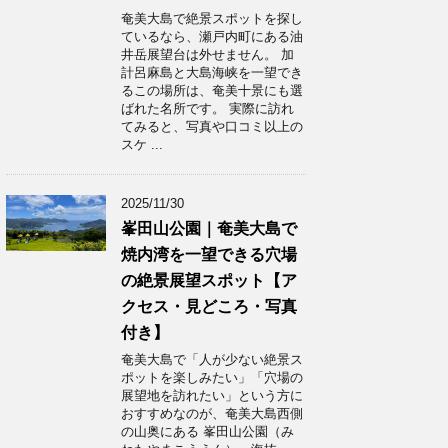
奄美大島で絶景スポットを探し
ているなら、瀬戸内町にある油
井岳展望台は外せません。 加
計呂麻島と大島海峡を一望でき
るこの場所は、奄美十景にも選
ばれた名所です。 実際に訪れ
てみると、写真や口コミ以上の
スケ ...
2025/11/30
峯田山公園｜奄美大島で
焼内湾を一望できる穴場
の絶景展望スポット【ア
クセス・見どころ・写真
付き】
奄美大島で「人が少ない絶景ス
ポットを楽しみたい」「穴場の
展望地を訪れたい」という方に
おすすめなのが、奄美大島西側
の山奥にある 峯田山公園（み