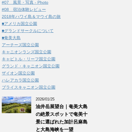
#07 風景・写真 - Photo
#08 宿泊体験レビュー
2018年ハワイ島＆マウイ島の旅
■アメリカ国立公園
■グランドサークルについて
■奄美大島
アーチーズ国立公園
キャニオンランズ国立公園
キャピトル・リーフ国立公園
グランド・キャニオン国立公園
ザイオン国立公園
ハレアカラ国立公園
ブライスキャニオン国立公園
2026/01/25
油井岳展望台｜奄美大島
の絶景スポットで奄美十
景に選ばれた加計呂麻島
と大島海峡を一望