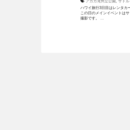
アカカ滝州立公園
,
サドル
ハワイ旅行3日目はレンタカー
この日のメインイベントはサ
撮影です。 ...