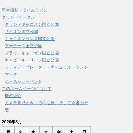
星空撮影・タイムラプス
グランドサークル
グランドキャニオン国立公園
ザイオン国立公園
キャニオンランズ国立公園
アーチーズ国立公園
ブライスキャニオン国立公園
キャピトル・リーフ国立公園
ミティア・クレーター・ナチュラル・ランド
マーク
ホースシューベンド
このホームページについて
機材紹介
カメラ来歴と今までの活動、そして今後の予
定
2026年8月
月
火
水
木
金
土
日