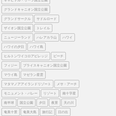
キャピトル・リーフ国立公園
グランドキャニオン国立公園
グランドサークル
サドルロード
ザイオン国立公園
トレイル
ニュージーランド
ハレアカラ山
ハワイ
ハワイの夕日
ハワイ島
ヒルトンワイコロアビレッジ
ビーチ
フィジー
ブライスキャニオン国立公園
マウイ島
マゼラン星雲
マタマノアアイランドリゾート
メサ・アーチ
モニュメント・バレー
リゾート
南十字星
南半球
国立公園
夕日
夜景
天の川
奄美十景
奄美大島
旅行記
日の出