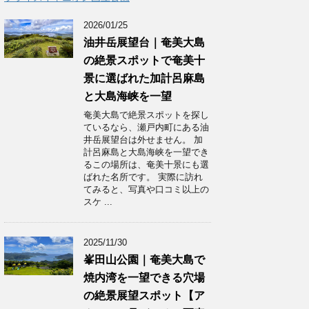
2026/01/25
油井岳展望台｜奄美大島
の絶景スポットで奄美十
景に選ばれた加計呂麻島
と大島海峡を一望
奄美大島で絶景スポットを探し
ているなら、瀬戸内町にある油
井岳展望台は外せません。 加
計呂麻島と大島海峡を一望でき
るこの場所は、奄美十景にも選
ばれた名所です。 実際に訪れ
てみると、写真や口コミ以上の
スケ ...
2025/11/30
峯田山公園｜奄美大島で
焼内湾を一望できる穴場
の絶景展望スポット【ア