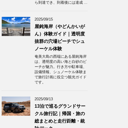
ら到達でき、到着後には達成 ...
2025/09/15
屋鈍海岸（やどんかいが
ん）体験ガイド｜透明度
抜群の穴場ビーチでシュ
ノーケル体験
奄美大島の西端にある屋鈍海岸
は、透明度の高い海と白砂のビ
ーチが魅力。行き方や駐車場、
設備情報、シュノーケル体験ま
で旅行計画に役立つ観光ガイド
です。
2025/09/13
13泊で巡るグランドサー
クル旅行記｜帰国・旅の
総まとめと走行距離・統