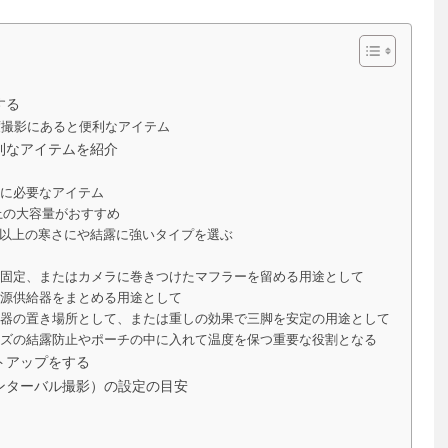
する
度撮影にあると便利なアイテム
利なアイテムを紹介
影に必要なアイテム
h以上の大容量がおすすめ
2GB以上の寒さにや結露に強いタイプを選ぶ
への固定、またはカメラに巻きつけたマフラーを留める用途として
部電源供給器をまとめる用途として
辺機器の置き場所として、または重しの効果で三脚を安定の用途として
レンズの結露防止やポーチの中に入れて温度を保つ重要な役割となる
トアップをする
ンターバル撮影）の設定の目安