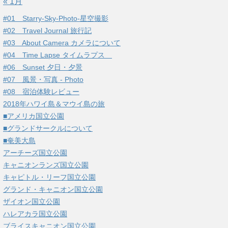
« 1月
#01 Starry-Sky-Photo-星空撮影
#02 Travel Journal 旅行記
#03 About Camera カメラについて
#04 Time Lapse タイムラプス
#06 Sunset 夕日・夕景
#07 風景・写真 - Photo
#08 宿泊体験レビュー
2018年ハワイ島＆マウイ島の旅
■アメリカ国立公園
■グランドサークルについて
■奄美大島
アーチーズ国立公園
キャニオンランズ国立公園
キャピトル・リーフ国立公園
グランド・キャニオン国立公園
ザイオン国立公園
ハレアカラ国立公園
ブライスキャニオン国立公園