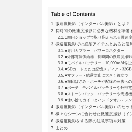
Table of Contents
微速度撮影（インターバル撮影）とは？
長時間の微速度撮影に必要な機材を準備
100円ショップで取り揃えられる微速
微速度撮影での必須アイテムとあると便
■専用カプラー - パワーコネクター
■外部電源供給器 - 長時間の微速度撮
■モバイルバッテリー - 10,000ｍA
■SDカードまたは記憶メディア - 3
■マフラー - 結露防止に大きく役立つ
■布団ばさみ - ポーチや配線の三脚
■ポーチ - モバイルバッテリーや外
■ストーンバック - バッテリーや周
■使い捨てカイロとハンドタオル - 
微速度撮影（インターバル撮影）のセッ
様々なシーンに合わせた微速度撮影（イ
微速度撮影をする際の注意事項や対策
まとめ