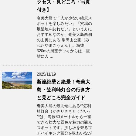
クセス・見どころ・写真
付き】
奄美大島で「人が少ない絶景ス
ポットを楽しみたい」「穴場の
展望地を訪れたい」という方に
おすすめなのが、奄美大島西側
の山奥にある 峯田山公園（み
ねたやまこうえん）。海抜
320mの展望デッキからは、複
雑に入 ...
2025/11/19
断崖絶壁と絶景！奄美大
島・笠利崎灯台の行き方
と見どころ完全ガイド
奄美大島の最北端にある**笠利
崎灯台（かさりざきとうだい）
**は、海抜60メートルから一望
できる壮大な景色が魅力の観光
スポットです。少し坂を登るプ
チハイキング気分を味わいなが