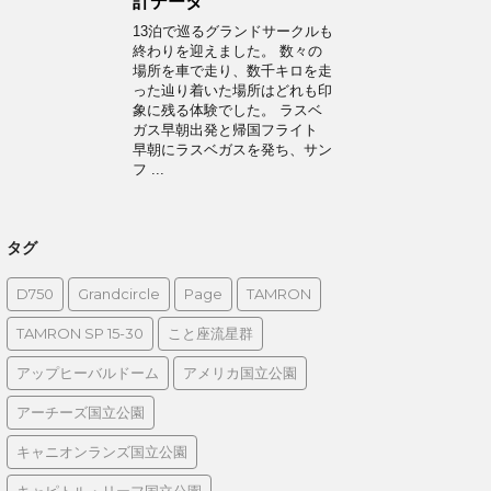
計データ
13泊で巡るグランドサークルも
終わりを迎えました。 数々の
場所を車で走り、数千キロを走
った辿り着いた場所はどれも印
象に残る体験でした。 ラスベ
ガス早朝出発と帰国フライト
早朝にラスベガスを発ち、サン
フ ...
タグ
D750
Grandcircle
Page
TAMRON
TAMRON SP 15-30
こと座流星群
アップヒーバルドーム
アメリカ国立公園
アーチーズ国立公園
キャニオンランズ国立公園