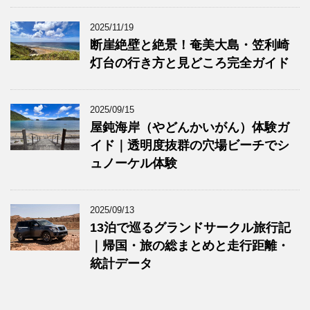
2025/11/19
断崖絶壁と絶景！奄美大島・笠利崎
灯台の行き方と見どころ完全ガイド
2025/09/15
屋鈍海岸（やどんかいがん）体験ガ
イド｜透明度抜群の穴場ビーチでシ
ュノーケル体験
2025/09/13
13泊で巡るグランドサークル旅行記
｜帰国・旅の総まとめと走行距離・
統計データ