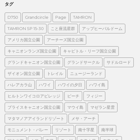
タグ
D750
Grandcircle
Page
TAMRON
TAMRON SP 15-30
こと座流星群
アップヒーバルドーム
アメリカ国立公園
アーチーズ国立公園
キャニオンランズ国立公園
キャピトル・リーフ国立公園
グランドキャニオン国立公園
グランドサークル
サドルロード
ザイオン国立公園
トレイル
ニュージーランド
ハレアカラ山
ハワイ
ハワイの夕日
ハワイ島
ヒルトンワイコロアビレッジ
ビーチ
フィジー
ブライスキャニオン国立公園
マウイ島
マゼラン星雲
マタマノアアイランドリゾート
メサ・アーチ
モニュメント・バレー
リゾート
南十字星
南半球