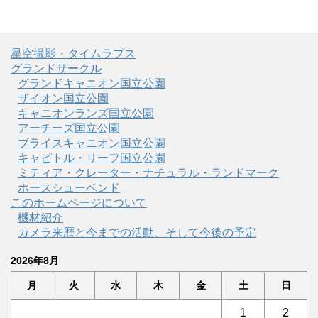
星空撮影・タイムラプス
グランドサークル
グランドキャニオン国立公園
ザイオン国立公園
キャニオンランズ国立公園
アーチーズ国立公園
ブライスキャニオン国立公園
キャピトル・リーフ国立公園
ミティア・クレーター・ナチュラル・ランドマーク
ホースシューベンド
このホームページについて
機材紹介
カメラ来歴と今までの活動、そして今後の予定
2026年8月
月
火
水
木
金
土
日
1
2