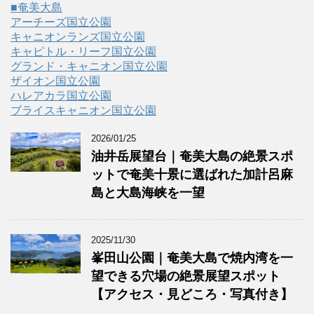
■奄美大島
アーチーズ国立公園
キャニオンランズ国立公園
キャピトル・リーフ国立公園
グランド・キャニオン国立公園
ザイオン国立公園
ハレアカラ国立公園
ブライスキャニオン国立公園
2026/01/25
油井岳展望台｜奄美大島の絶景スポ
ットで奄美十景に選ばれた加計呂麻
島と大島海峡を一望
2025/11/30
峯田山公園｜奄美大島で焼内湾を一
望できる穴場の絶景展望スポット
【アクセス・見どころ・写真付き】