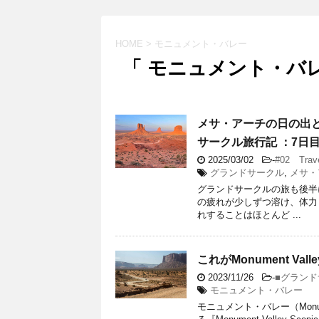
HOME
>
モニュメント・バレー
「 モニュメント・バレ
メサ・アーチの日の出
サークル旅行記 ：7日
2025/03/02
-
#02 Trav
グランドサークル
,
メサ・
グランドサークルの旅も後半
の疲れが少しずつ溶け、体力
れすることはほとんど ...
これがMonument Val
2023/11/26
-
■グラン
モニュメント・バレー
モニュメント・バレー（Monu