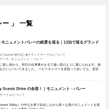
ー 」 一覧
とモニュメントバレーの絶景を巡る｜13泊で巡るグランド
目
el Journal 旅行記
,
■グランドサークルについて
アーチ
,
モニュメント・バレー
に差し掛かり、初日の出来事がまるで遠い昔のように感じられます。旅
もだいぶついてきました。 ベビーキャリーを背負って歩いても、息切
ley Scenic Drive の全容！｜モニュメント・バレー
ドサークルについて
ment Valley）の中心を車で自走しながら様々な形のモニュメントを巡