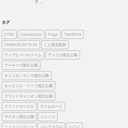
フ ...
タグ
D750
Grandcircle
Page
TAMRON
TAMRON SP 15-30
こと座流星群
アップヒーバルドーム
アメリカ国立公園
アーチーズ国立公園
キャニオンランズ国立公園
キャピトル・リーフ国立公園
グランドキャニオン国立公園
グランドサークル
サドルロード
ザイオン国立公園
トレイル
ニュージーランド
ハレアカラ山
ハワイ