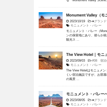
る『Monument Valley Sceni
Monument Valley
2023/10/19
-
■グラン
モニュメント・バレー
モニュメント・バレー（Monu
ンの保留地にあり、彼らか統
観光ス ...
The View Hot
2023/09/03
-
#08 宿
モニュメント・バレー
The View Hotelは
くい宿泊施設ですが、お部屋
の風景 ...
モニュメント・バレーへ続く道
2023/08/05
-
■グラン
モニュメント・バレー