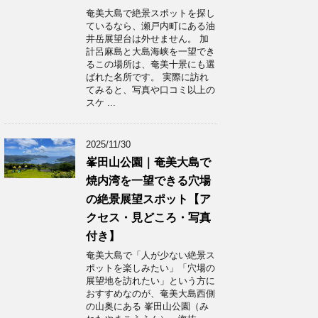
奄美大島で絶景スポットを探し
ているなら、瀬戸内町にある油
井岳展望台は外せません。 加
計呂麻島と大島海峡を一望でき
るこの場所は、奄美十景にも選
ばれた名所です。 実際に訪れ
てみると、写真や口コミ以上の
スケ ...
2025/11/30
峯田山公園｜奄美大島で
焼内湾を一望できる穴場
の絶景展望スポット【ア
クセス・見どころ・写真
付き】
奄美大島で「人が少ない絶景ス
ポットを楽しみたい」「穴場の
展望地を訪れたい」という方に
おすすめなのが、奄美大島西側
の山奥にある 峯田山公園（み