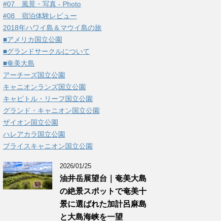
#07 風景・写真 - Photo
#08 宿泊体験レビュー
2018年ハワイ島＆マウイ島の旅
■アメリカ国立公園
■グランドサークルについて
■奄美大島
アーチーズ国立公園
キャニオンランズ国立公園
キャピトル・リーフ国立公園
グランド・キャニオン国立公園
ザイオン国立公園
ハレアカラ国立公園
ブライスキャニオン国立公園
2026/01/25
油井岳展望台｜奄美大島
の絶景スポットで奄美十
景に選ばれた加計呂麻島
と大島海峡を一望