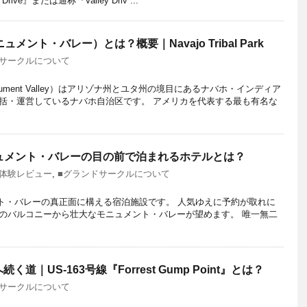
c Drive』または通称『Valley Driv ...
（モニュメント・バレー）とは？概要｜Navajo Tribal Park
ドサークルについて
ment Valley）はアリゾナ州とユタ州の境目にあるナバホ・インディア
括・運営しているナバホ自治区です。 アメリカを代表する最も有名な
el｜モニュメント・バレーの目の前で泊まれるホテルとは？
泊体験レビュー
,
■グランドサークルについて
モニュメント・バレーの真正面に構える宿泊施設です。 人気ゆえに予約が取れに
のバルコニーから壮大なモニュメント・バレーが望めます。 唯一無二
｜US-163号線『Forrest Gump Point』とは？
ドサークルについて