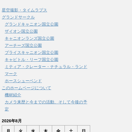
星空撮影・タイムラプス
グランドサークル
グランドキャニオン国立公園
ザイオン国立公園
キャニオンランズ国立公園
アーチーズ国立公園
ブライスキャニオン国立公園
キャピトル・リーフ国立公園
ミティア・クレーター・ナチュラル・ランド
マーク
ホースシューベンド
このホームページについて
機材紹介
カメラ来歴と今までの活動、そして今後の予
定
2026年8月
月
火
水
木
金
土
日