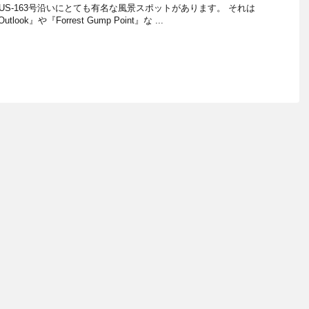
S-163号沿いにとても有名な風景スポットがあります。 それは
 Outlook』や『Forrest Gump Point』な ...