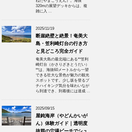
ねたやまこうえん）。海抜
320mの展望デッキからは、複
雑に入 ...
2025/11/19
断崖絶壁と絶景！奄美大
島・笠利崎灯台の行き方
と見どころ完全ガイド
奄美大島の最北端にある**笠利
崎灯台（かさりざきとうだい）
**は、海抜60メートルから一望
できる壮大な景色が魅力の観光
スポットです。少し坂を登るプ
チハイキング気分を味わいなが
ら到達でき、到着後には達成 ...
2025/09/15
屋鈍海岸（やどんかいが
ん）体験ガイド｜透明度
抜群の穴場ビーチでシュ