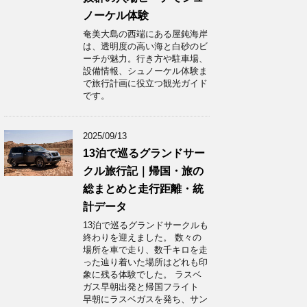
ノーケル体験
奄美大島の西端にある屋鈍海岸
は、透明度の高い海と白砂のビ
ーチが魅力。行き方や駐車場、
設備情報、シュノーケル体験ま
で旅行計画に役立つ観光ガイド
です。
2025/09/13
13泊で巡るグランドサー
クル旅行記｜帰国・旅の
総まとめと走行距離・統
計データ
13泊で巡るグランドサークルも
終わりを迎えました。 数々の
場所を車で走り、数千キロを走
った辿り着いた場所はどれも印
象に残る体験でした。 ラスベ
ガス早朝出発と帰国フライト
早朝にラスベガスを発ち、サン