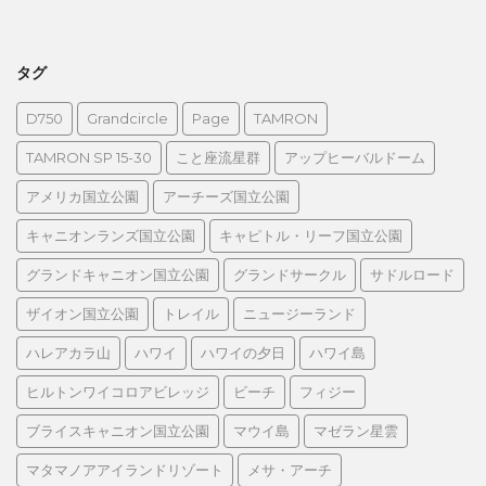
タグ
D750
Grandcircle
Page
TAMRON
TAMRON SP 15-30
こと座流星群
アップヒーバルドーム
アメリカ国立公園
アーチーズ国立公園
キャニオンランズ国立公園
キャピトル・リーフ国立公園
グランドキャニオン国立公園
グランドサークル
サドルロード
ザイオン国立公園
トレイル
ニュージーランド
ハレアカラ山
ハワイ
ハワイの夕日
ハワイ島
ヒルトンワイコロアビレッジ
ビーチ
フィジー
ブライスキャニオン国立公園
マウイ島
マゼラン星雲
マタマノアアイランドリゾート
メサ・アーチ