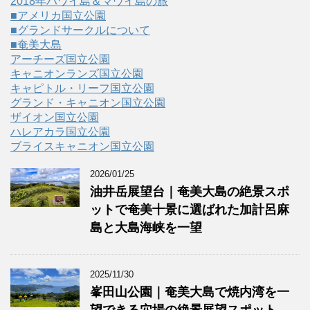
2018年ハワイ島＆マウイ島の旅
■アメリカ国立公園
■グランドサークルについて
■奄美大島
アーチーズ国立公園
キャニオンランズ国立公園
キャピトル・リーフ国立公園
グランド・キャニオン国立公園
ザイオン国立公園
ハレアカラ国立公園
ブライスキャニオン国立公園
2026/01/25
油井岳展望台｜奄美大島の絶景スポ
ットで奄美十景に選ばれた加計呂麻
島と大島海峡を一望
2025/11/30
峯田山公園｜奄美大島で焼内湾を一