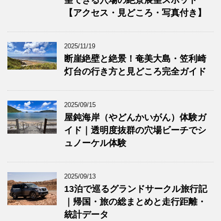
望できる穴場の絶景展望スポット
【アクセス・見どころ・写真付き】
2025/11/19
断崖絶壁と絶景！奄美大島・笠利崎
灯台の行き方と見どころ完全ガイド
2025/09/15
屋鈍海岸（やどんかいがん）体験ガ
イド｜透明度抜群の穴場ビーチでシ
ュノーケル体験
2025/09/13
13泊で巡るグランドサークル旅行記
｜帰国・旅の総まとめと走行距離・
統計データ