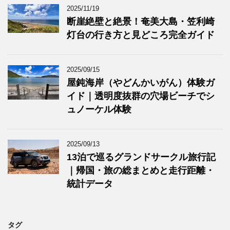
2025/11/19
断崖絶壁と絶景！奄美大島・笠利崎
灯台の行き方と見どころ完全ガイド
2025/09/15
屋鈍海岸（やどんかいがん）体験ガ
イド｜透明度抜群の穴場ビーチでシ
ュノーケル体験
2025/09/13
13泊で巡るグランドサークル旅行記
｜帰国・旅の総まとめと走行距離・
統計データ
タグ