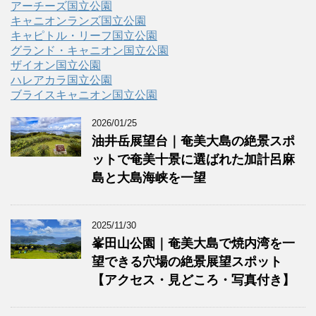
アーチーズ国立公園
キャニオンランズ国立公園
キャピトル・リーフ国立公園
グランド・キャニオン国立公園
ザイオン国立公園
ハレアカラ国立公園
ブライスキャニオン国立公園
2026/01/25
油井岳展望台｜奄美大島の絶景スポ
ットで奄美十景に選ばれた加計呂麻
島と大島海峡を一望
2025/11/30
峯田山公園｜奄美大島で焼内湾を一
望できる穴場の絶景展望スポット
【アクセス・見どころ・写真付き】