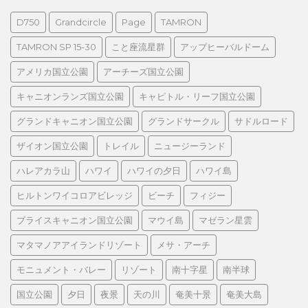
D750
Grandcircle
Page
TAMRON
TAMRON SP 15-30
こと座流星群
アップヒーバルドーム
アメリカ国立公園
アーチーズ国立公園
キャニオンランズ国立公園
キャピトル・リーフ国立公園
グランドキャニオン国立公園
グランドサークル
サドルロード
ザイオン国立公園
トレイル
ニュージーランド
ハレアカラ山
ハワイ
ハワイの夕日
ハワイ島
ヒルトンワイコロアビレッジ
ビーチ
フィジー
ブライスキャニオン国立公園
マウイ島
マゼラン星雲
マタマノアアイランドリゾート
メサ・アーチ
モニュメント・バレー
リゾート
南十字星
南半球
国立公園
夕日
夜景
天の川
奄美十景
奄美大島