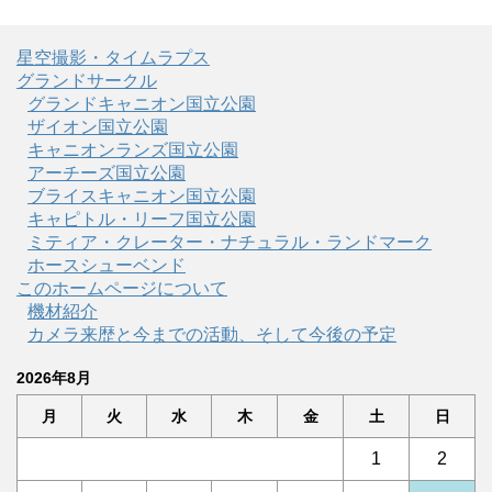
星空撮影・タイムラプス
グランドサークル
グランドキャニオン国立公園
ザイオン国立公園
キャニオンランズ国立公園
アーチーズ国立公園
ブライスキャニオン国立公園
キャピトル・リーフ国立公園
ミティア・クレーター・ナチュラル・ランドマーク
ホースシューベンド
このホームページについて
機材紹介
カメラ来歴と今までの活動、そして今後の予定
2026年8月
月
火
水
木
金
土
日
1
2