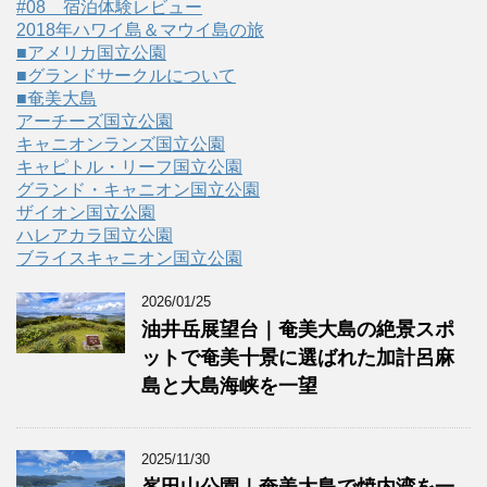
#08 宿泊体験レビュー
2018年ハワイ島＆マウイ島の旅
■アメリカ国立公園
■グランドサークルについて
■奄美大島
アーチーズ国立公園
キャニオンランズ国立公園
キャピトル・リーフ国立公園
グランド・キャニオン国立公園
ザイオン国立公園
ハレアカラ国立公園
ブライスキャニオン国立公園
2026/01/25
油井岳展望台｜奄美大島の絶景スポ
ットで奄美十景に選ばれた加計呂麻
島と大島海峡を一望
2025/11/30