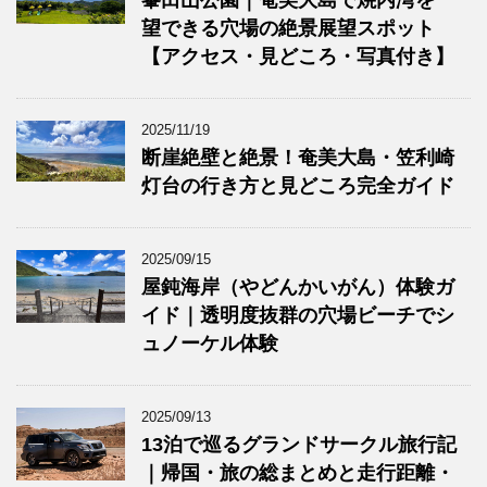
峯田山公園｜奄美大島で焼内湾を一
望できる穴場の絶景展望スポット
【アクセス・見どころ・写真付き】
2025/11/19
断崖絶壁と絶景！奄美大島・笠利崎
灯台の行き方と見どころ完全ガイド
2025/09/15
屋鈍海岸（やどんかいがん）体験ガ
イド｜透明度抜群の穴場ビーチでシ
ュノーケル体験
2025/09/13
13泊で巡るグランドサークル旅行記
｜帰国・旅の総まとめと走行距離・