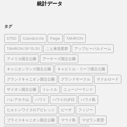
統計データ
タグ
D750
Grandcircle
Page
TAMRON
TAMRON SP 15-30
こと座流星群
アップヒーバルドーム
アメリカ国立公園
アーチーズ国立公園
キャニオンランズ国立公園
キャピトル・リーフ国立公園
グランドキャニオン国立公園
グランドサークル
サドルロード
ザイオン国立公園
トレイル
ニュージーランド
ハレアカラ山
ハワイ
ハワイの夕日
ハワイ島
ヒルトンワイコロアビレッジ
ビーチ
フィジー
ブライスキャニオン国立公園
マウイ島
マゼラン星雲