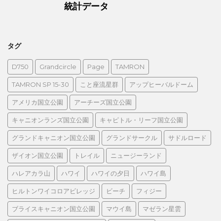
統計データ
タグ
D750
Grandcircle
Page
TAMRON
TAMRON SP 15-30
こと座流星群
アップヒーバルドーム
アメリカ国立公園
アーチーズ国立公園
キャニオンランズ国立公園
キャピトル・リーフ国立公園
グランドキャニオン国立公園
グランドサークル
サドルロード
ザイオン国立公園
トレイル
ニュージーランド
ハレアカラ山
ハワイ
ハワイの夕日
ハワイ島
ヒルトンワイコロアビレッジ
ビーチ
フィジー
ブライスキャニオン国立公園
マウイ島
マゼラン星雲