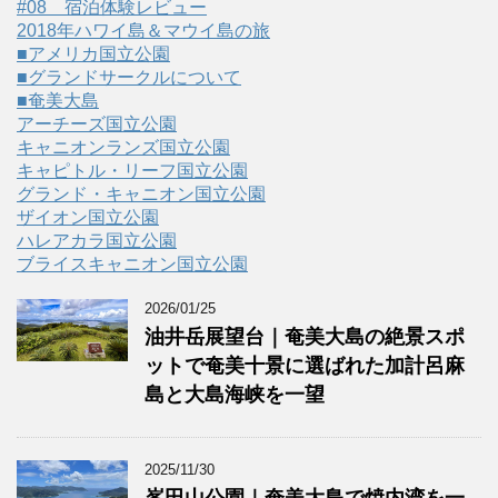
#08 宿泊体験レビュー
2018年ハワイ島＆マウイ島の旅
■アメリカ国立公園
■グランドサークルについて
■奄美大島
アーチーズ国立公園
キャニオンランズ国立公園
キャピトル・リーフ国立公園
グランド・キャニオン国立公園
ザイオン国立公園
ハレアカラ国立公園
ブライスキャニオン国立公園
2026/01/25
油井岳展望台｜奄美大島の絶景スポ
ットで奄美十景に選ばれた加計呂麻
島と大島海峡を一望
2025/11/30