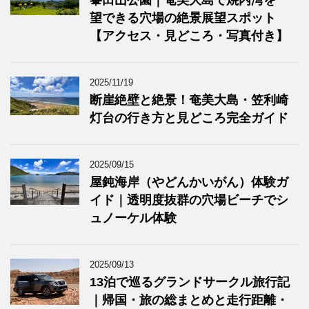
峯田山公園｜奄美大島で焼内湾を一
望できる穴場の絶景展望スポット
【アクセス・見どころ・写真付き】
2025/11/19
断崖絶壁と絶景！奄美大島・笠利崎
灯台の行き方と見どころ完全ガイド
2025/09/15
屋鈍海岸（やどんかいがん）体験ガ
イド｜透明度抜群の穴場ビーチでシ
ュノーケル体験
2025/09/13
13泊で巡るグランドサークル旅行記
｜帰国・旅の総まとめと走行距離・