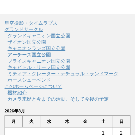
星空撮影・タイムラプス
グランドサークル
グランドキャニオン国立公園
ザイオン国立公園
キャニオンランズ国立公園
アーチーズ国立公園
ブライスキャニオン国立公園
キャピトル・リーフ国立公園
ミティア・クレーター・ナチュラル・ランドマーク
ホースシューベンド
このホームページについて
機材紹介
カメラ来歴と今までの活動、そして今後の予定
2026年8月
月
火
水
木
金
土
日
1
2