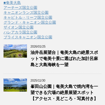
■奄美大島
アーチーズ国立公園
キャニオンランズ国立公園
キャピトル・リーフ国立公園
グランド・キャニオン国立公園
ザイオン国立公園
ハレアカラ国立公園
ブライスキャニオン国立公園
2026/01/25
油井岳展望台｜奄美大島の絶景スポ
ットで奄美十景に選ばれた加計呂麻
島と大島海峡を一望
2025/11/30
峯田山公園｜奄美大島で焼内湾を一
望できる穴場の絶景展望スポット
【アクセス・見どころ・写真付き】