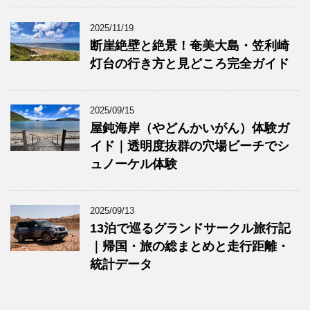
2025/11/19
断崖絶壁と絶景！奄美大島・笠利崎
灯台の行き方と見どころ完全ガイド
2025/09/15
屋鈍海岸（やどんかいがん）体験ガ
イド｜透明度抜群の穴場ビーチでシ
ュノーケル体験
2025/09/13
13泊で巡るグランドサークル旅行記
｜帰国・旅の総まとめと走行距離・
統計データ