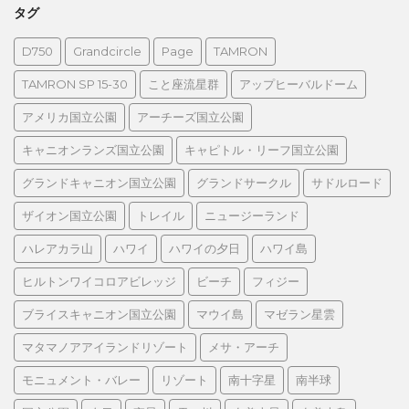
タグ
D750
Grandcircle
Page
TAMRON
TAMRON SP 15-30
こと座流星群
アップヒーバルドーム
アメリカ国立公園
アーチーズ国立公園
キャニオンランズ国立公園
キャピトル・リーフ国立公園
グランドキャニオン国立公園
グランドサークル
サドルロード
ザイオン国立公園
トレイル
ニュージーランド
ハレアカラ山
ハワイ
ハワイの夕日
ハワイ島
ヒルトンワイコロアビレッジ
ビーチ
フィジー
ブライスキャニオン国立公園
マウイ島
マゼラン星雲
マタマノアアイランドリゾート
メサ・アーチ
モニュメント・バレー
リゾート
南十字星
南半球