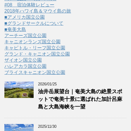
#08 宿泊体験レビュー
2018年ハワイ島＆マウイ島の旅
■アメリカ国立公園
■グランドサークルについて
■奄美大島
アーチーズ国立公園
キャニオンランズ国立公園
キャピトル・リーフ国立公園
グランド・キャニオン国立公園
ザイオン国立公園
ハレアカラ国立公園
ブライスキャニオン国立公園
2026/01/25
油井岳展望台｜奄美大島の絶景スポ
ットで奄美十景に選ばれた加計呂麻
島と大島海峡を一望
2025/11/30