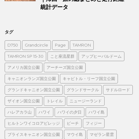
統計データ
タグ
D750
Grandcircle
Page
TAMRON
TAMRON SP 15-30
こと座流星群
アップヒーバルドーム
アメリカ国立公園
アーチーズ国立公園
キャニオンランズ国立公園
キャピトル・リーフ国立公園
グランドキャニオン国立公園
グランドサークル
サドルロード
ザイオン国立公園
トレイル
ニュージーランド
ハレアカラ山
ハワイ
ハワイの夕日
ハワイ島
ヒルトンワイコロアビレッジ
ビーチ
フィジー
ブライスキャニオン国立公園
マウイ島
マゼラン星雲