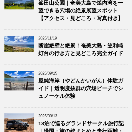
峯田山公園｜奄美大島で焼内湾を一
望できる穴場の絶景展望スポット
【アクセス・見どころ・写真付き】
2025/11/19
断崖絶壁と絶景！奄美大島・笠利崎
灯台の行き方と見どころ完全ガイド
2025/09/15
屋鈍海岸（やどんかいがん）体験ガ
イド｜透明度抜群の穴場ビーチでシ
ュノーケル体験
2025/09/13
13泊で巡るグランドサークル旅行記
｜帰国・旅の総まとめと走行距離・