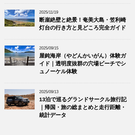
2025/11/19
断崖絶壁と絶景！奄美大島・笠利崎
灯台の行き方と見どころ完全ガイド
2025/09/15
屋鈍海岸（やどんかいがん）体験ガ
イド｜透明度抜群の穴場ビーチでシ
ュノーケル体験
2025/09/13
13泊で巡るグランドサークル旅行記
｜帰国・旅の総まとめと走行距離・
統計データ