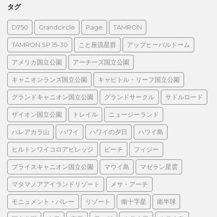
タグ
D750
Grandcircle
Page
TAMRON
TAMRON SP 15-30
こと座流星群
アップヒーバルドーム
アメリカ国立公園
アーチーズ国立公園
キャニオンランズ国立公園
キャピトル・リーフ国立公園
グランドキャニオン国立公園
グランドサークル
サドルロード
ザイオン国立公園
トレイル
ニュージーランド
ハレアカラ山
ハワイ
ハワイの夕日
ハワイ島
ヒルトンワイコロアビレッジ
ビーチ
フィジー
ブライスキャニオン国立公園
マウイ島
マゼラン星雲
マタマノアアイランドリゾート
メサ・アーチ
モニュメント・バレー
リゾート
南十字星
南半球