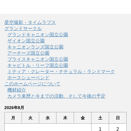
星空撮影・タイムラプス
グランドサークル
グランドキャニオン国立公園
ザイオン国立公園
キャニオンランズ国立公園
アーチーズ国立公園
ブライスキャニオン国立公園
キャピトル・リーフ国立公園
ミティア・クレーター・ナチュラル・ランドマーク
ホースシューベンド
このホームページについて
機材紹介
カメラ来歴と今までの活動、そして今後の予定
2026年8月
月
火
水
木
金
土
日
1
2