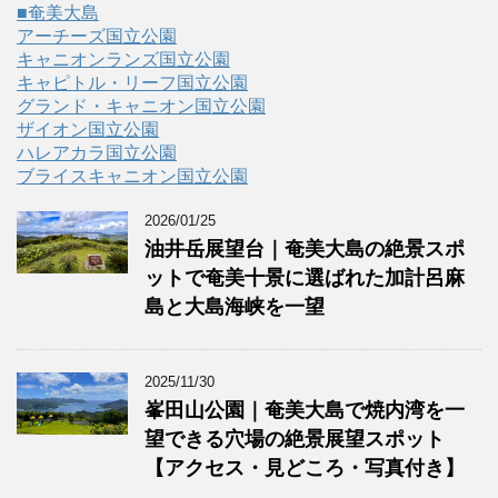
■奄美大島
アーチーズ国立公園
キャニオンランズ国立公園
キャピトル・リーフ国立公園
グランド・キャニオン国立公園
ザイオン国立公園
ハレアカラ国立公園
ブライスキャニオン国立公園
2026/01/25
油井岳展望台｜奄美大島の絶景スポ
ットで奄美十景に選ばれた加計呂麻
島と大島海峡を一望
2025/11/30
峯田山公園｜奄美大島で焼内湾を一
望できる穴場の絶景展望スポット
【アクセス・見どころ・写真付き】