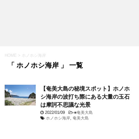
HOME
>
ホノホシ海岸
「 ホノホシ海岸 」 一覧
【奄美大島の秘境スポット】ホノホ
シ海岸の波打ち際にある大量の玉石
は摩訶不思議な光景
2022/01/09
-
■奄美大島
ホノホシ海岸
,
奄美大島