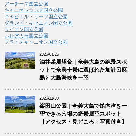
アーチーズ国立公園
キャニオンランズ国立公園
キャピトル・リーフ国立公園
グランド・キャニオン国立公園
ザイオン国立公園
ハレアカラ国立公園
ブライスキャニオン国立公園
2026/01/25
油井岳展望台｜奄美大島の絶景スポ
ットで奄美十景に選ばれた加計呂麻
島と大島海峡を一望
2025/11/30
峯田山公園｜奄美大島で焼内湾を一
望できる穴場の絶景展望スポット
【アクセス・見どころ・写真付き】