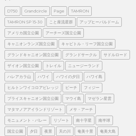
D750
Grandcircle
Page
TAMRON
TAMRON SP 15-30
こと座流星群
アップヒーバルドーム
アメリカ国立公園
アーチーズ国立公園
キャニオンランズ国立公園
キャピトル・リーフ国立公園
グランドキャニオン国立公園
グランドサークル
サドルロード
ザイオン国立公園
トレイル
ニュージーランド
ハレアカラ山
ハワイ
ハワイの夕日
ハワイ島
ヒルトンワイコロアビレッジ
ビーチ
フィジー
ブライスキャニオン国立公園
マウイ島
マゼラン星雲
マタマノアアイランドリゾート
メサ・アーチ
モニュメント・バレー
リゾート
南十字星
南半球
国立公園
夕日
夜景
天の川
奄美十景
奄美大島