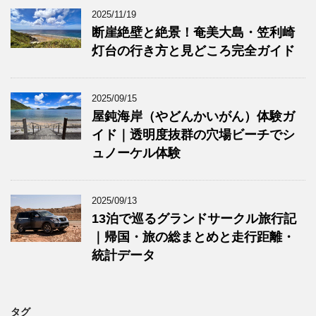
2025/11/19
断崖絶壁と絶景！奄美大島・笠利崎
灯台の行き方と見どころ完全ガイド
2025/09/15
屋鈍海岸（やどんかいがん）体験ガ
イド｜透明度抜群の穴場ビーチでシ
ュノーケル体験
2025/09/13
13泊で巡るグランドサークル旅行記
｜帰国・旅の総まとめと走行距離・
統計データ
タグ