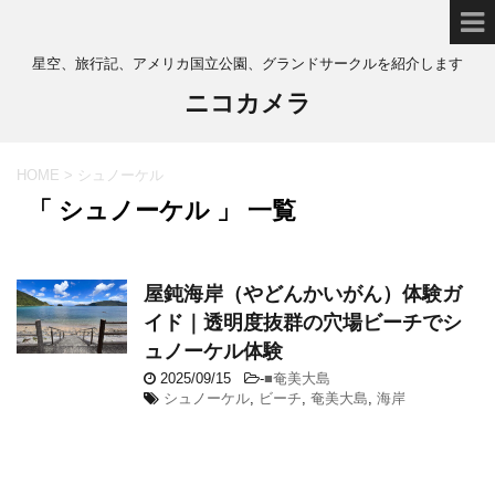
星空、旅行記、アメリカ国立公園、グランドサークルを紹介します
ニコカメラ
HOME
>
シュノーケル
「 シュノーケル 」 一覧
屋鈍海岸（やどんかいがん）体験ガ
イド｜透明度抜群の穴場ビーチでシ
ュノーケル体験
2025/09/15
-
■奄美大島
シュノーケル
,
ビーチ
,
奄美大島
,
海岸