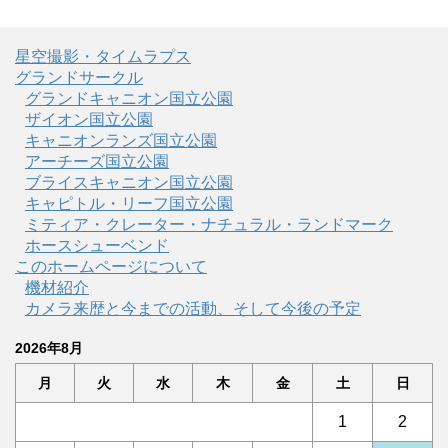
星空撮影・タイムラプス
グランドサークル
グランドキャニオン国立公園
ザイオン国立公園
キャニオンランズ国立公園
アーチーズ国立公園
ブライスキャニオン国立公園
キャピトル・リーフ国立公園
ミティア・クレーター・ナチュラル・ランドマーク
ホースシューベンド
このホームページについて
機材紹介
カメラ来歴と今までの活動、そして今後の予定
2026年8月
月
火
水
木
金
土
日
1
2